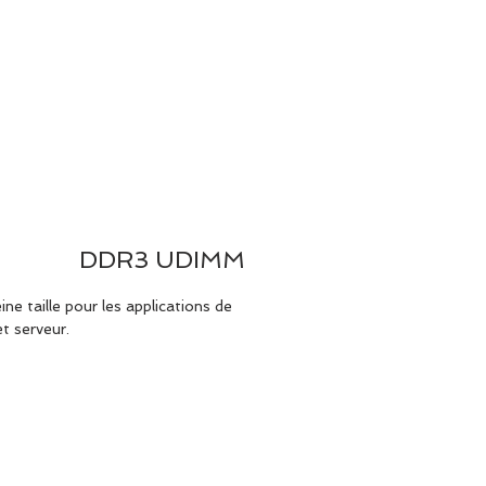
T US
PRODUCTS
SUPPORT
DDR3 UDIMM
ne taille pour les applications de
t serveur.