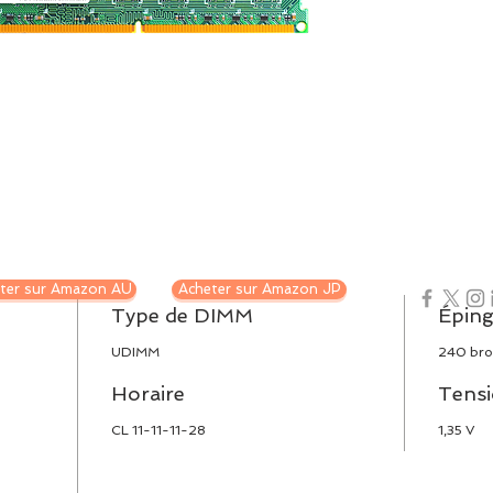
ter sur Amazon AU
Acheter sur Amazon JP
Type de DIMM
Éping
UDIMM
240 bro
Horaire
Tensi
CL 11-11-11-28
1,35 V