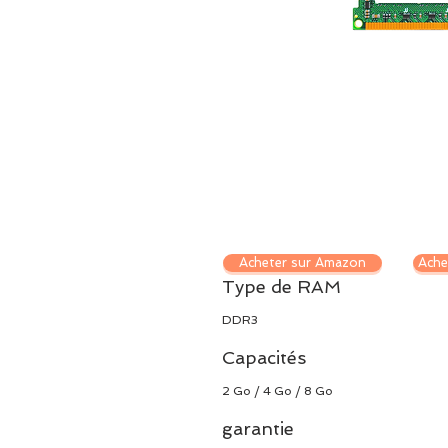
Acheter sur Amazon
Ache
Type de RAM
DDR3
Capacités
2 Go / 4 Go / 8 Go
garantie