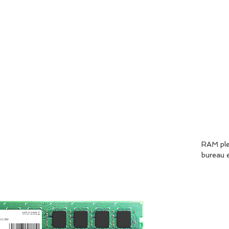
HOME
ABOU
RAM plei
bureau e