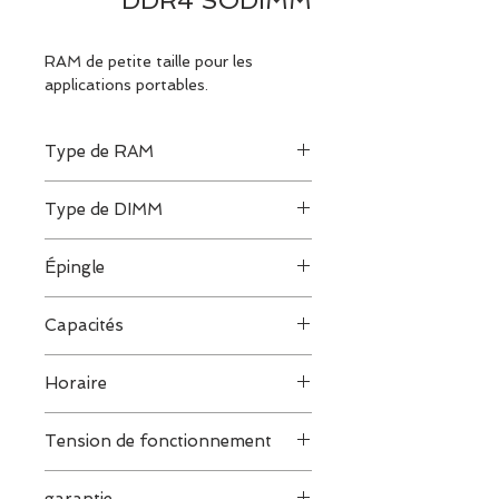
DDR4 SODIMM
RAM de petite taille pour les
applications portables.
Type de RAM
DDR4
Type de DIMM
SODIMM
Épingle
260 broches
Capacités
8 Go / 16 Go / 32 Go
Horaire
CL 19-19-19-43 / CL 22-22-22-52
Tension de fonctionnement
1,2 V