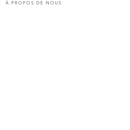
À PROPOS DE NOUS
Tél: + 886-3-346-5059
Télécopieur: + 886-3-346-7059
Numéro du service client ： 0800-041-000
Heures de service: du lundi au vendredi de 9h00
à 18h00 (GMT + 8)
support@zeplinelectronics.com