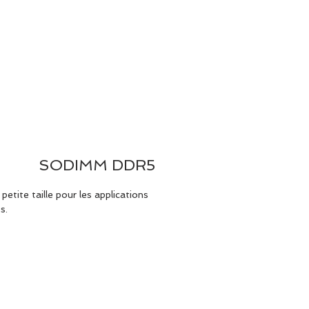
T US
PRODUCTS
SUPPORT
SODIMM DDR5
etite taille pour les applications
s.