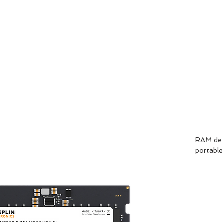
HOME
ABOU
RAM de p
portable