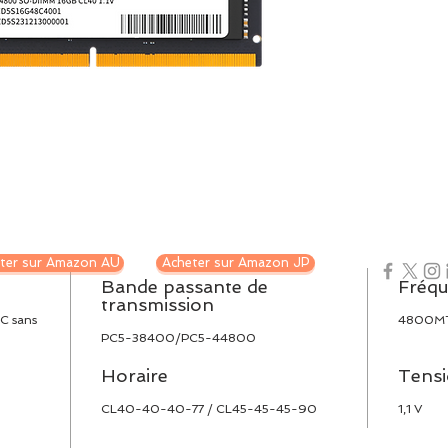
ter sur Amazon AU
Acheter sur Amazon JP
Bande passante de
Fréq
transmission
C sans
4800MT
PC5-38400/PC5-44800
Horaire
Tensi
CL40-40-40-77 / CL45-45-45-90
1,1 V