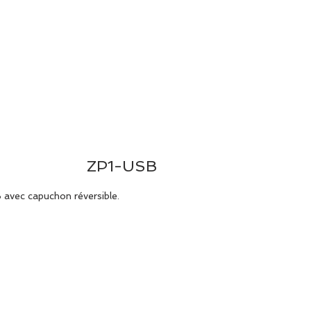
T US
PRODUCTS
SUPPORT
ZP1-USB
 avec capuchon réversible.